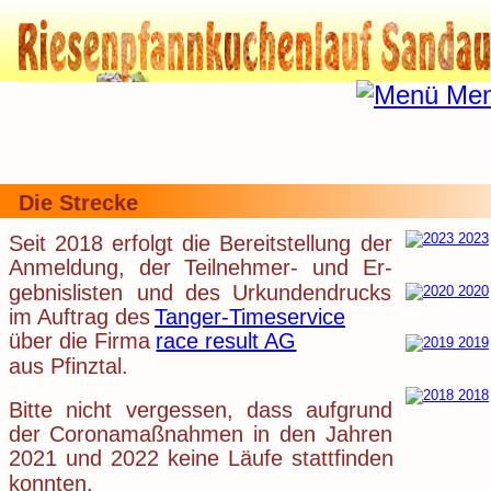
Die Strecke
Seit
2018
erfolgt
die
Bereitstellung
der 
Anmeldung,
der
Teilnehmer-
und
Er
-
gebnislisten
und
des
Urkundendrucks 
im Auftrag des 
Tanger-Timeservice
über die Firma 
race result AG
aus Pfinztal.
Bitte
nicht
vergessen,
dass
aufgrund 
der
Coronamaßnahmen
in
den
Jahren 
2021
und
2022
keine
Läufe
stattfinden 
konnten.