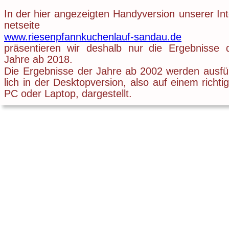
In
der
hier
angezeigten
Handyversion
unserer
In
netseite
www.riesenpfannkuchenlauf-sandau.de
präsentieren
wir
deshalb
nur
die
Ergebnisse
Jahre ab 2018.
Die
Ergebnisse
der
Jahre
ab
2002
werden
ausfü
lich
in
der
Desktopversion,
also
auf
einem
richti
PC oder Laptop, dargestellt.